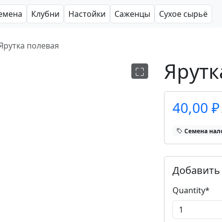
емена
Клубни
Настойки
Саженцы
Сухое сырьё
Ярутка полевая
Ярутк
40,00 ₽
Cемена нал
Добавить 
Quantity
*