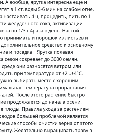
ии. А вообще, ярутка интересна еще и
ят в 1 ст. воды 5-6 мин на слабом огне,
тка настаивать 4 ч, процедить, пить по 1
ости желудочного сока, активизации
на по 1/3 г 4раза в день. Настой
но принимать и порошок из листьев и
к дополнительное средство к основному
ение и посадка Ярутка полевая
а сезон созревает до 3000 семян.
й среде они разносятся ветром или
одить при температуре от +2…+4°C.
 Нужно выбирать место с хорошим
птимальная температура прорастания
 дней. После этого растение быстро
ние продолжается до начала осени.
ие плоды. Правила ухода за растением
адоводов большей проблемой является
ческие способы очистки зерна от этого
рунту. Желательно выращивать траву в