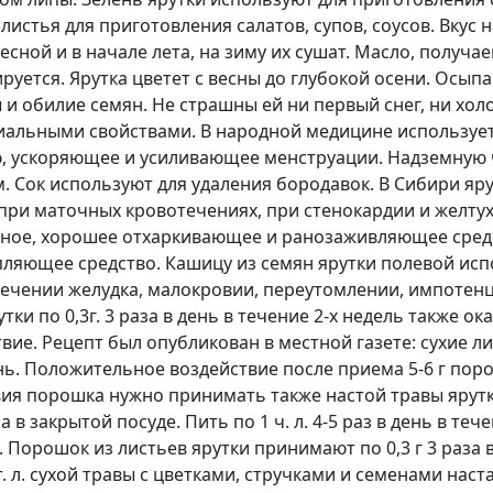
истья для приготовления салатов, супов, соусов. Вкус 
есной и в начале лета, на зиму их сушат. Масло, получ
руется. Ярутка цветет с весны до глубокой осени. Осыпа
ы и обилие семян. Не страшны ей ни первый снег, ни хол
иальными свойствами. В народной медицине использует
, ускоряющее и усиливающее менструации. Надземную ч
. Сок используют для удаления бородавок. В Сибири яр
ри маточных кровотечениях, при стенокардии и желтухе
онное, хорошее отхаркивающее и ранозаживляющее сред
ляющее средство. Кашицу из семян ярутки полевой исп
лечении желудка, малокровии, переутомлении, импоте
ки по 0,3г. 3 раза в день в течение 2-х недель также 
ие. Рецепт был опубликован в местной газете: сухие л
 день. Положительное воздействие после приема 5-6 г по
ия порошка нужно принимать также настой травы ярутки 
а в закрытой посуде. Пить по 1 ч. л. 4-5 раз в день в т
 Порошок из листьев ярутки принимают по 0,3 г 3 раза в
. л. сухой травы с цветками, стручками и семенами наста