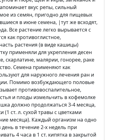
напоминает вкус репы, сильный
аемое из семян, пригодно для пищевых
вшиеся в июне семена, |тут же всходят,
ода. Все растение легко вырывается с
ся как противоглистное,
асть растения (в виде кашицы)
утку применяли для укрепления десен
, скарлатине, малярии, гонорее, раке
ство. Семена применяют как
ользуют для наружного лечения ран и
нции. Помимо возбуждающего половые
оказывает противовоспалительное,
истья и плоды измельчить в кофемолке
рошка должно продолжаться 3-4 месяца,
(1 ст. л. сухой травы с цветками
ечение месяца). Каждый организм на одно
 день в течение 2-х недель при
ивать 4 часа в 1 ст. кипятка в закрытой