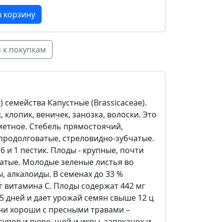
 к покупкам
i) семейства Капустные (Brassicaceae).
 клопик, веничек, занозка, волоски. Это
метное. Стебель прямостоячий,
 продолговатые, стреловидно-зубчатые.
6 и 1 пестик. Плоды - крупные, почти
чатые. Молодые зеленые листья во
 алкалоиды. В семенах до 33 %
г витамина С. Плоды содержат 442 мг
-75 дней и дает урожай семян свыше 12 ц
 они хороши с пресными травами –
упов и пюре, щей и икры, запеканок и