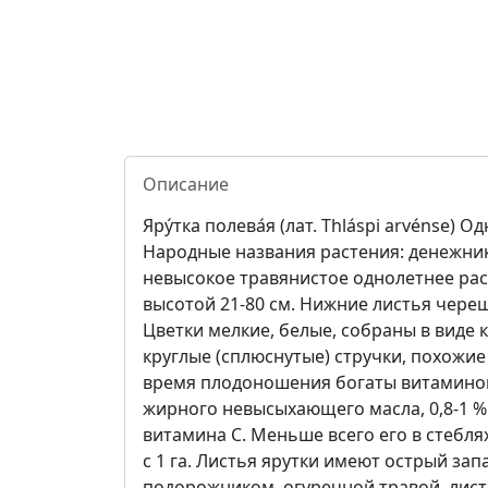
Описание
Яру́тка полева́я (лат. Thláspi arvénse) 
Народные названия растения: денежник, 
невысокое травянистое однолетнее рас
высотой 21-80 см. Нижние листья череш
Цветки мелкие, белые, собраны в виде к
круглые (сплюснутые) стручки, похожие
время плодоношения богаты витамином 
жирного невысыхающего масла, 0,8-1 % 
витамина С. Меньше всего его в стеблях
с 1 га. Листья ярутки имеют острый за
подорожником, огуречной травой, листо