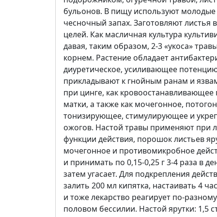
бульонов. В пищу используют молодые л
чесночный запах. Заготовляют листья в
целей. Как масличная культура культиви
давая, таким образом, 2-3 «укоса» трав
корнем. Растение обладает антибактер
диуретическое, усиливающее потенцию
прикладывают к гнойным ранам и язвам
при цинге, как кровоостанавливающее п
матки, а также как мочегонное, потог
тонизирующее, стимулирующее и укреп
ожогов. Настой травы применяют при 
функции действия, порошок листьев ярут
мочегонное и противомикробное действ
и принимать по 0,15-0,25 г 3-4 раза в
затем угасает. Для подкрепления действ
залить 200 мл кипятка, настаивать 4 час
и тоже лекарство реагирует по-разному.
половом бессилии. Настой ярутки: 1,5 ст