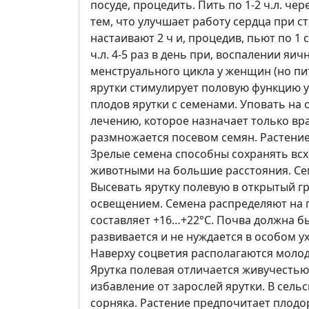
посуде, процедить. Пить по 1-2 ч.л. че
тем, что улучшает работу сердца при сте
настаивают 2 ч и, процедив, пьют по 1 ст
ч.л. 4-5 раз в день при, воспалении яи
менструального цикла у женщин (но пит
ярутки стимулирует половую функцию у
плодов ярутки с семенами. Уповать на 
лечению, которое назначает только вр
размножается посевом семян. Растение 
Зрелые семена способны сохранять всхо
животными на большие расстояния. Сем
Высевать ярутку полевую в открытый г
освещением. Семена распределяют на п
составляет +16…+22°C. Почва должна бы
развивается и не нуждается в особом у
Наверху соцветия располагаются молод
Ярутка полевая отличается живучестью
избавление от зарослей ярутки. В сель
сорняка. Растение предпочитает плодо