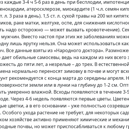
рез каждые 3-4 ч 5-6 раз в день при бесплодии, импотенц
нокардии, атеросклерозе, миокардите (1 ч.л. семян кипят
. л. 3 раза в день). 1,5 ст. л. сухой травы на 200 мл кипя
чников, раке матки, желтухе, оспе, для снижения кислотн
ь надо осторожно — может вызвать кровотечение). Семе
 мужчин. Вместо настоя при этих же заболеваниях мож
одну лишь ярутку нельзя. Она может использоваться ка
ач. Все данные взяты из «Народного доктора». Размнож
дает обильные самосевы, ведь на каждом из них всего з
жесть до пяти лет, а незрелые – до трех. В естественно
ена нормально переносят зимовку в почве и могут всх
рунт рекомендуется с конца марта до середины апреля.
оверхности земли или в лунки на глубину до 1-2 см. О
ть умеренно влажной. Всходы появляются в течение 3-5
ходе. Через 4-6 недель появляются первые цветы. Цвете
ые цветки, а в его основании – уже полностью созревш
. Особого ухода растение не требует, для некоторых с
ском хозяйстве активно применяют химические и механи
родные почвы, но может приспосабливаться к любому г