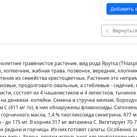
Вернуться
Однолетнее травянистое растение, вид рода Ярутка (Thlasp
копеечник, жабная трава, позвонок, вередник, клопник,
тение из семейства крестоцветных. Растение это непри
ковые, продолговато-овальные, а стеблевые - сидячие,
исти, состоят из 4 чашелистиков и 4 лепестков, тычинок 
 на денежки- копейки. Семена в стручке мелкие, борозд
С (411 мг /о), в них обнаружены флавоноиды. Сапонины,
горчичного масла, 1,4 % тиогликозида синигрина, 477 м
 - до 175 мг. В корнях 317 мг витамина С. Вегетирует 70
пах редьки и горчицы. Из них готовят салаты. Особенно
м липы. Зелень ярутки используют для приготовления с