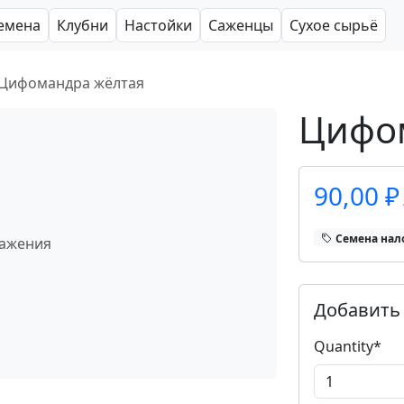
емена
Клубни
Настойки
Саженцы
Сухое сырьё
Цифомандра жёлтая
Цифо
90,00 ₽
Cемена нал
ражения
Добавить 
Quantity
*