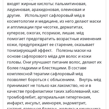
входят жирные кислоты: пальмитиновая,
лауриновая, арахидоновая, олеиновая и
другие. Используют сафлоровый мёд в
косметологии и медицине, из него делают маски
и аппликации при чесотке, дерматитах,
куперозе, ожогах, псориазе, лишае. мёд
помогает предотвратить возрастные изменения
кожи, предупреждает ее старение, оказывает
тонизирующий эффект. Полезны маски на
основе сафлорового мёда для волос и кожи
головы. Они улучшают питание волос, делают их
более гладкими и блестящими. В составе
комплексной терапии сафлоровый мёд
позволяет бороться с облысением. Внутрь мёд
принимают не только как лакомство, но и в
качестве профилактики таких заболеваний, как:
тромбофлебит, артериальная гипертензия,
инфаркт, инсульт, аменорея, эндометрит,
гастрит, язвенная болезнь желудка и кишечника,