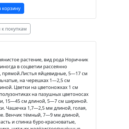
 к покупкам
авянистое растение, вид рода Норичник
, иногда в соцветии рассеянно
 прямой.Листья яйцевидные, 5—17 см
ьчатые, на черешках 1—2,5 см
иной. Цветки на цветоножках 1 см
 полузонтиках на пазушных цветоносах
и, 15—45 см длиной, 5—7 см шириной.
и. Чашечка 1,7—2,5 мм длиной, голая,
ые. Венчик тёмный, 7—9 мм длиной,
асть и спинка буро-красноватые,
чике, нити их желёзистоопушённые.