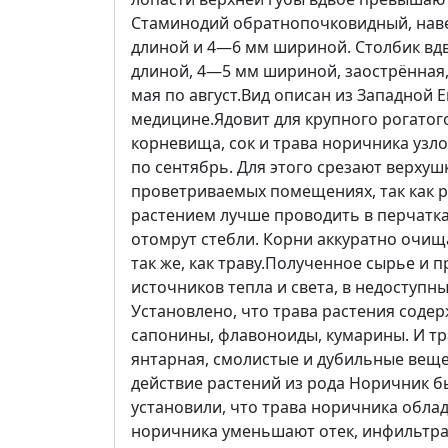
Стаминодий обратнопочковидный, наве
длиной и 4—6 мм шириной. Столбик вд
длиной, 4—5 мм шириной, заострённая, 
мая по август.Вид описан из Западной
медицине.Ядовит для крупного рогатог
корневища, сок и трава норичника узло
по сентябрь. Для этого срезают верхуш
проветриваемых помещениях, так как р
растением лучше проводить в перчатка
отомрут стебли. Корни аккуратно очищ
так же, как траву.Полученное сырье и 
источников тепла и света, в недоступн
Установлено, что трава растения соде
сапонины, флавоноиды, кумарины. И тр
янтарная, смолистые и дубильные вещ
действие растений из рода Норичник б
установили, что трава норичника обл
норичника уменьшают отек, инфильтра