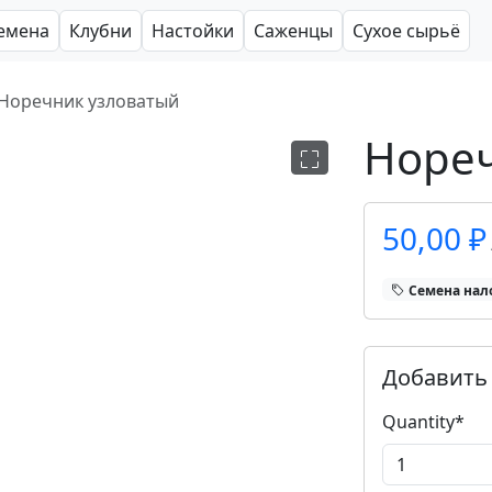
емена
Клубни
Настойки
Саженцы
Сухое сырьё
Норечник узловатый
Нореч
50,00 ₽
Cемена нал
Добавить 
Quantity
*