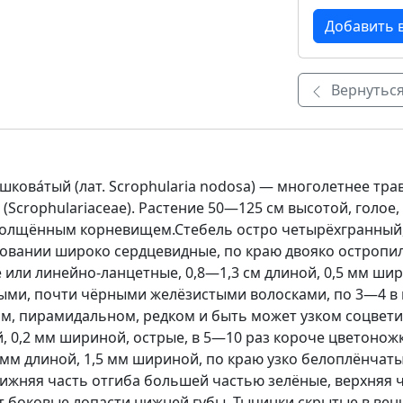
Вернуться
ишкова́тый (лат. Scrophularia nodosa) — многолетнее тр
(Scrophulariaceae). Растение 50—125 см высотой, голое
толщённым корневищем.Стебель остро четырёхгранный,
новании широко сердцевидные, по краю двояко остропил
или линейно-ланцетные, 0,8—1,3 см длиной, 0,5 мм шир
рыми, почти чёрными желёзистыми волосками, по 3—4 в
ом, пирамидальном, редком и быть может узком соцвети
 0,2 мм шириной, острые, в 5—10 раз короче цветоножк
 мм длиной, 1,5 мм шириной, по краю узко белоплёнчат
нижняя часть отгиба большей частью зелёные, верхняя ч
 боковые лопасти нижней губы. Тычинки скрытые в вен