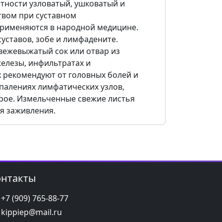
стности узловатый, ушковатый и
твом при суставном
рименяются в народной медицине.
уставов, зобе и лимфадените.
вежевыжатый сок или отвар из
железы, инфильтратах и
х рекомендуют от головных болей и
палениях лимфатических узлов,
ррое. Измельченные свежие листья
я заживления.
онтакты
+7 (909) 765-88-77
kippiep@mail.ru