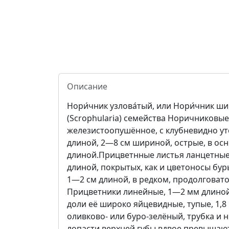
Описание
Нори́чник узлова́тый, или Нори́чник ш
(Scrophularia) семейства Норичниковые 
железистоопушённое, с клубневидно у
длиной, 2—8 см шириной, острые, в ос
длиной.Прицветнные листья ланцетные 
длиной, покрытых, как и цветоносы бу
1—2 см длиной, в редком, продолговат
Прицветники линейные, 1—2 мм длиной,
доли её широко яйцевидные, тупые, 1,8
оливково- или буро-зелёный, трубка и 
лопасти верхней губы вдвое превышают