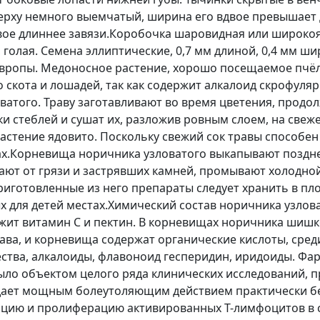
рху немного выемчатый, ширина его вдвое превышает д
вое длиннее завязи.Коробочка шаровидная или широкоя
голая. Семена эллиптические, 0,7 мм длиной, 0,4 мм ш
 Европы. Медоносное растение, хорошо посещаемое пчё
о скота и лошадей, так как содержит алкалоид скрофул
ватого. Траву заготавливают во время цветения, продо
ки стеблей и сушат их, разложив ровным слоем, на свеж
астение ядовито. Поскольку свежий сок травы способен
х.Корневища норичника узловатого выкапывают поздней
ают от грязи и застрявших камней, промывают холодной
приготовленные из него препараты следует хранить в пл
ых для детей местах.Химический состав норичника узлов
ржит витамин С и пектин. В корневищах норичника шишк
ава, и корневища содержат органические кислоты, сред
ества, алкалоиды, флавоноид гесперидин, иридоиды. Ф
ыло объектом целого ряда клинических исследований, 
адает мощным болеутоляющим действием практически бе
цию и пролиферацию активированных Т-лимфоцитов в с