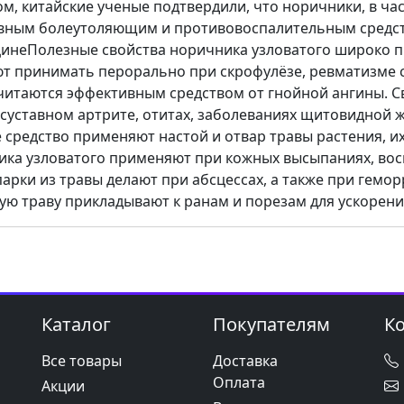
м, китайские ученые подтвердили, что норичники, в ча
ивным болеутоляющим и противовоспалительным средс
инеПолезные свойства норичника узловатого широко п
 принимать перорально при скрофулёзе, ревматизме с
читаются эффективным средством от гнойной ангины. С
суставном артрите, отитах, заболеваниях щитовидной 
 средство применяют настой и отвар травы растения, и
ика узловатого применяют при кожных высыпаниях, вос
парки из травы делают при абсцессах, а также при гемо
ю траву прикладывают к ранам и порезам для ускорени
Каталог
Покупателям
К
Все товары
Доставка
Оплата
Акции