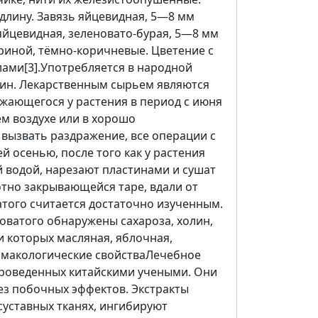
лину. Завязь яйцевидная, 5—8 мм
йцевидная, зеленовато-бурая, 5—8 мм
ириной, тёмно-коричневые. Цветение с
лами[3].Употребляется в народной
ярин. Лекарственным сырьем являются
лжающегося у растения в период с июня
ем воздухе или в хорошо
 вызвать раздражение, все операции с
 осенью, после того как у растения
 водой, нарезают пластинами и сушат
отно закрывающейся таре, вдали от
атого считается достаточно изученным.
оватого обнаружены сахароза, холин,
и которых масляная, яблочная,
армакологические свойстваЛечебное
проведенных китайскими учеными. Они
з побочных эффектов. Экстракты
уставных тканях, ингибируют