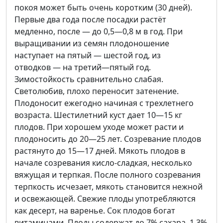
покоя может быть очень коротким (30 дней).
Первые два года после посадки растёт
медленно, после — до 0,5—0,8 м в год. При
выращивании из семян плодоношение
наступает на пятый — шестой год, из
отводков — на третий—пятый год.
Зимостойкость сравнительно слабая.
Светолюбив, плохо переносит затенение.
Плодоносит ежегодно начиная с трехлетнего
возраста. Шестилетний куст дает 10—15 кг
плодов. При хорошем уходе может расти и
плодоносить до 20—25 лет. Созревание плодов
растянуто до 15—17 дней. Мякоть плодов в
начале созревания кисло-сладкая, несколько
вяжущая и терпкая. После полного созревания
терпкость исчезает, мякоть становится нежной
и освежающей. Свежие плоды употребляются
как десерт, на варенье. Сок плодов богат
витаминами. Плоды содержат до 7% сахара, 1,3%