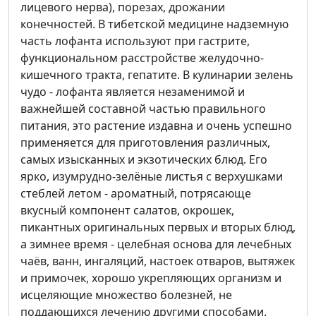
лицевого нерва), порезах, дрожании
конечностей. В тибетской медицине надземную
часть лофанта используют при гастрите,
функциональном расстройстве желудочно-
кишечного тракта, гепатите. В кулинарии зелень
чудо - лофанта является незаменимой и
важнейшей составной частью правильного
питания, это растение издавна и очень успешно
применяется для приготовления различных,
самых изысканных и экзотических блюд. Его
ярко, изумрудно-зелёные листья с верхушками
стеблей летом - ароматный, потрясающе
вкусный компонент салатов, окрошек,
пикантных оригинальных первых и вторых блюд,
а зимнее время - целебная основа для лечебных
чаёв, ванн, ингаляций, настоек отваров, вытяжек
и примочек, хорошо укрепляющих организм и
исцеляющие множество болезней, не
поддающихся лечению другими способами.