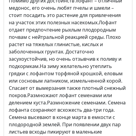
Помимо других достоинств лофант – отличный
медонос, его очень любят пчелы и шмели –
стоит посадить это растение для привлечения
на участок этих полезных насекомых.Лофант
отдает предпочтение рыхлым плодородным
почвам с нейтральной реакцией среды. Плохо
растет на тяжелых глинистые, кислых и
заболоченных грунтах. Достаточно
засухоустойчив, но очень отзывчив к поливу и
подкормкам.На зиму желательно утеплить
грядки с лофантом торфяной крошкой, еловым
или сосновым лапником, измельченной корой.
Спасает от вымерзания также плотный снежный
покров.Размножают лофант семенами или
делением куста.Размножение семенами. Семена
лофанта сохраняют всхожесть два-три года.
Семена высевают в конце марта в емкости с
плодородной землей. При появлении двух пар
листьев всходы пикируют в маленькие