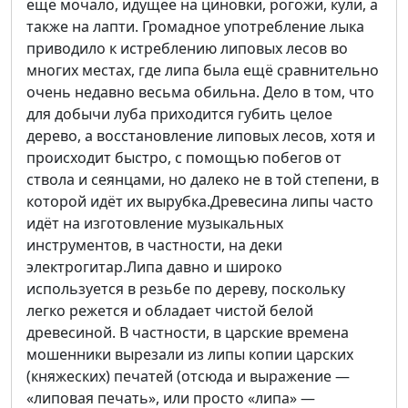
ещё мочало, идущее на циновки, рогожи, кули, а
также на лапти. Громадное употребление лыка
приводило к истреблению липовых лесов во
многих местах, где липа была ещё сравнительно
очень недавно весьма обильна. Дело в том, что
для добычи луба приходится губить целое
дерево, а восстановление липовых лесов, хотя и
происходит быстро, с помощью побегов от
ствола и сеянцами, но далеко не в той степени, в
которой идёт их вырубка.Древесина липы часто
идёт на изготовление музыкальных
инструментов, в частности, на деки
электрогитар.Липа давно и широко
используется в резьбе по дереву, поскольку
легко режется и обладает чистой белой
древесиной. В частности, в царские времена
мошенники вырезали из липы копии царских
(княжеских) печатей (отсюда и выражение —
«липовая печать», или просто «липа» —