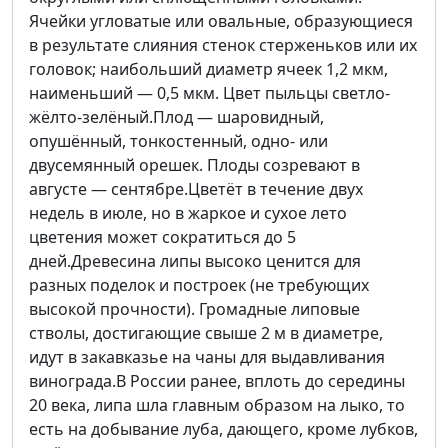
Ячейки угловатые или овальные, образующиеся
в результате слияния стенок стерженьков или их
головок; наибольший диаметр ячеек 1,2 мкм,
наименьший — 0,5 мкм. Цвет пыльцы светло-
жёлто-зелёный.Плод — шаровидный,
опушённый, тонкостенный, одно- или
двусемянный орешек. Плоды созревают в
августе — сентябре.Цветёт в течение двух
недель в июле, но в жаркое и сухое лето
цветения может сократиться до 5
дней.Древесина липы высоко ценится для
разных поделок и построек (не требующих
высокой прочности). Громадные липовые
стволы, достигающие свыше 2 м в диаметре,
идут в закавказье на чаны для выдавливания
винограда.В России ранее, вплоть до середины
20 века, липа шла главным образом на лыко, то
есть на добывание луба, дающего, кроме лубков,