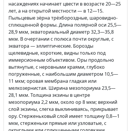
насаждениях начинает цвести в возрасте 20—25
лет, а на открытой местности — в 12—15.
Пыльцевые зёрна трёхбороздные, шаровидно-
сплющенной формы. Длина полярной оси 25,5—
28,9 мкм, экваториальный диаметр 32,3—35,8
мкм. В очертании с полюса почти округлые, с
экватора — эллиптические. Борозды
щелевидные, короткие, видны только под
иммерсионным объективом. Оры продольно
вытянутые, с неровными краями, глубоко
погруженные, с наибольшим диаметром 10,5—
11 мкм; оровая мембрана гладкая или
мелкозернистая. Ширина мезопориума 23,5—
28,1 мкм. Толщина экзины в центре
мезопориума 2,2 мкм, около ор 8 мкм; верхний
слой экзины, слегка выклиниваясь, прикрывает
ору. Стерженьковый слой имеет толщину 0,8—1
мкм, стерженьки прямые или узловатые, с
округлыми или сплющенными головками.