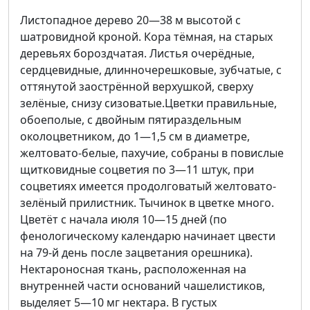
Листопадное дерево 20—38 м высотой с
шатровидной кроной. Кора тёмная, на старых
деревьях бороздчатая. Листья очерёдные,
сердцевидные, длинночерешковые, зубчатые, с
оттянутой заострённой верхушкой, сверху
зелёные, снизу сизоватые.Цветки правильные,
обоеполые, с двойным пятираздельным
околоцветником, до 1—1,5 см в диаметре,
желтовато-белые, пахучие, собраны в повислые
щитковидные соцветия по 3—11 штук, при
соцветиях имеется продолговатый желтовато-
зелёный прилистник. Тычинок в цветке много.
Цветёт с начала июля 10—15 дней (по
фенологическому календарю начинает цвести
на 79-й день после зацветания орешника).
Нектароносная ткань, расположенная на
внутренней части оснований чашелистиков,
выделяет 5—10 мг нектара. В густых