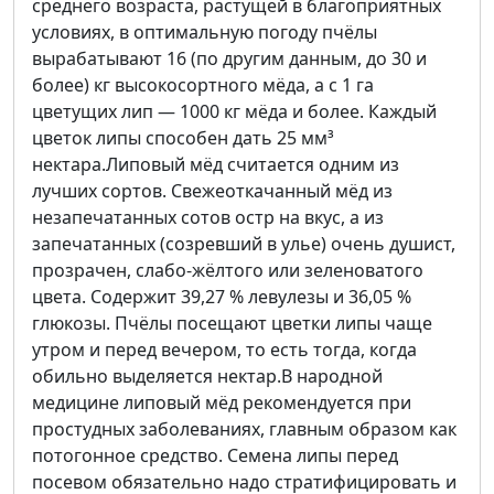
среднего возраста, растущей в благоприятных
условиях, в оптимальную погоду пчёлы
вырабатывают 16 (по другим данным, до 30 и
более) кг высокосортного мёда, а с 1 га
цветущих лип — 1000 кг мёда и более. Каждый
цветок липы способен дать 25 мм³
нектара.Липовый мёд считается одним из
лучших сортов. Свежеоткачанный мёд из
незапечатанных сотов остр на вкус, а из
запечатанных (созревший в улье) очень душист,
прозрачен, слабо-жёлтого или зеленоватого
цвета. Содержит 39,27 % левулезы и 36,05 %
глюкозы. Пчёлы посещают цветки липы чаще
утром и перед вечером, то есть тогда, когда
обильно выделяется нектар.В народной
медицине липовый мёд рекомендуется при
простудных заболеваниях, главным образом как
потогонное средство. Семена липы перед
посевом обязательно надо стратифицировать и