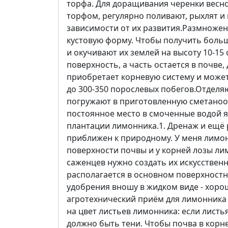
торфа. Для доращивания черенки весно
торфом, регулярно поливают, рыхлят и
зависимости от их развития.Размножен
кустовую форму. Чтобы получить больш
и окучивают их землей на высоту 10-15
поверхность, а часть остается в почве
приобретает корневую систему и может 
до 300-350 порослевых побегов.Отделя
погружают в приготовленную сметанооб
постоянное место в смоченные водой 
плантации лимонника.1. Дренаж и ещё 
приближен к природному. У меня лимонн
поверхности почвы и у корней лозы лим
саженцев нужно создать их искусственн
располагается в основном поверхностн
удобрения вношу в жидком виде - хоро
агротехнический приём для лимонника 
на цвет листьев лимонника: если листь
должно быть тени. Чтобы почва в корн