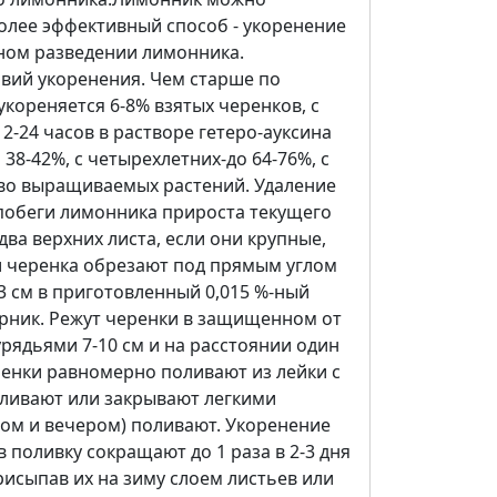
олее эффективный способ - укоренение
ном разведении лимонника.
овий укоренения. Чем старше по
 укореняется 6-8% взятых черенков, с
2-24 часов в растворе гетеро-ауксина
38-42%, с четырехлетних-до 64-76%, с
ство выращиваемых растений. Удаление
 побеги лимонника прироста текущего
ва верхних листа, если они крупные,
и черенка обрезают под прямым углом
3 см в приготовленный 0,015 %-ный
арник. Режут черенки в защищенном от
рядьями 7-10 см и на расстоянии один
 черенки равномерно поливают из лейки с
еливают или закрывают легкими
ром и вечером) поливают. Укоренение
в поливку сокращают до 1 раза в 2-3 дня
рисыпав их на зиму слоем листьев или