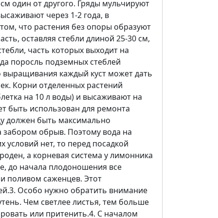
см один от другого. Гряды мульчируют
ысаживают через 1-2 года, в
том, что растения без опоры образуют
ть, оставляя стебли длиной 25-30 см,
стебли, часть которых выходит на
года поросль подземных стеблей
го выращивания каждый куст может дать
чек. Корни отделенных растений
етка на 10 л воды) и высаживают на
ет быть использован для ремонта
аду должен быть максимально
а забором обрыв. Поэтому вода на
х условий нет, то перед посадкой
роден, а корневая система у лимонника
те, до начала плодоношения все
 и поливом саженцев. Этот
ней.3. Особо нужно обратить внимание
тень. Чем светлее листья, тем больше
ровать или притенить.4. С началом