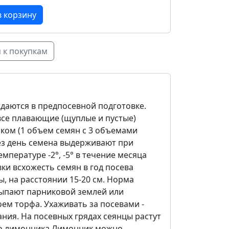
 к покупкам
даются в предпосевной подготовке.
 все плавающие (щуплые и пустые)
ком (1 объем семян с 3 объемами
ез день семена выдерживают при
мпературе -2°, -5° в течение месяца
вки всхожесть семян в год посева
, на расстоянии 15-20 см. Норма
исыпают парниковой землей или
оем торфа. Ухаживать за посевами -
ния. На посевных грядах сеянцы растут
ого лимонника.Лимонник можно