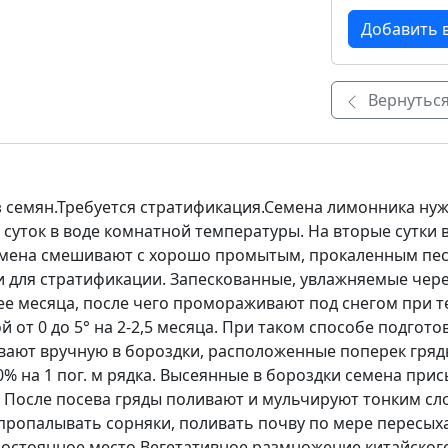
Вернуться
 семян.Требуется стратификация.Семена лимонника нуж
0 суток в воде комнатной температуры. На вторые сутки
емена смешивают с хорошо промытым, прокаленным пес
и для стратификации. Запескованные, увлажняемые чер
ее месяца, после чего промораживают под снегом при те
 от 0 до 5° на 2-2,5 месяца. При таком способе подгото
вают вручную в бороздки, расположенные поперек гряды
-70% на 1 пог. м рядка. Высеянные в бороздки семена пр
м. После посева гряды поливают и мульчируют тонким сл
пропалывать сорняки, поливать почву по мере пересыха
а постоянное место.Вегетативное размножение китайск