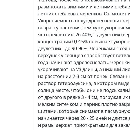
размножать зимними и летними стебле
летних стеблевых черенков. Он может
Укореняемость полуодревесневших чере
возрасту растения, тем хуже укореняемо
четырехлетних- 26-40%, с двулетних (ве
концентрации 0,015% повышает укореняе
двулетних - до 90-96%. Черенками с с
верхушек у сеянцев способствует ветв
года начинают одревесневать. Черенки 
укорачивают на '/з длины, а нижний л
на расстоянии 2-3 см от почек. Связан
раствор гетероауксина, в котором выд
солнца месте, чтобы они не подсыхали
от другого в рядке 3 - 4 см, погружая и
мелким ситечком и парник плотно зак
щитами, которые снимают в пасмурную 
начинается через 20 - 25 дней и длится
и рамы держат приоткрытыми для закал