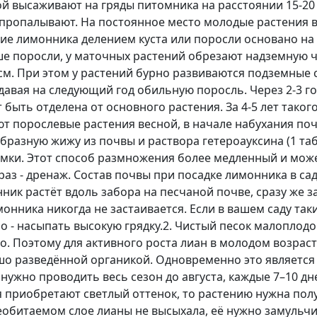
й высаживают на гряды питомника на расстоянии 15-20 
 пропалывают. На постоянное место молодые растения в
ие лимонника делением куста или поросли основано на 
е поросли, у маточных растений обрезают надземную час
 см. При этом у растений бурно развиваются подземные 
, давая на следующий год обильную поросль. Через 2-3 
быть отделена от основного растения. За 4-5 лет тако
ют порослевые растения весной, в начале набухания по
разную жижу из почвы и раствора гетероауксина (1 табл
ямки. Этот способ размножения более медленный и мож
раз - дренаж. Состав почвы при посадке лимонника в с
ик растёт вдоль забора на песчаной почве, сразу же з
онника никогда не застаивается. Если в вашем саду таки
о - насыпать высокую грядку.2. Чистый песок малоплодо
о. Поэтому для активного роста лиан в молодом возрас
шо разведённой органикой. Одновременно это является
нужно проводить весь сезон до августа, каждые 7–10 д
я приобретают светлый оттенок, то растению нужна полу
еобитаемом слое лианы не высыхала, её нужно замульчи