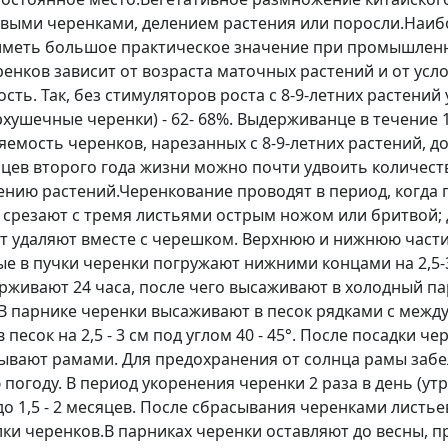
выми черенками, делением растения или поросли.Наиб
 иметь большое практическое значение при промышлен
нков зависит от возраста маточных растений и от усл
сть. Так, без стимуляторов роста с 8-9-летних растений
рхушечные черенки) - 62- 68%. Выдерживанце в течение 1
мость черенков, нарезанных с 8-9-летних растений, до 
еянцев второго года жизни можно почти удвоить количе
лению растений.Черенкование проводят в период, когда
срезают с тремя листьями острым ножом или бритвой; д
ист удаляют вместе с черешком. Верхнюю и нижнюю част
ные в пучки черенки погружают нижними концами на 2,5-
ерживают 24 часа, после чего высаживают в холодный п
.В парнике черенки высаживают в песок рядками с между
х в песок на 2,5 - 3 см под углом 40 - 45°. После посадки
рывают рамами. Для предохранения от солнца рамы заб
погоду. В период укоренения черенки 2 раза в день (ут
 до 1,5 - 2 месяцев. После сбрасывания черенками листье
ки черенков.В парниках черенки оставляют до весны, п