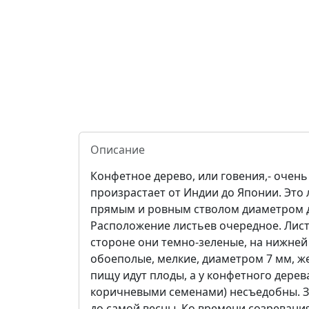
Описание
Конфетное дерево, или говения,- очень 
произрастает от Индии до Японии. Это 
прямым и ровным стволом диаметром до
Расположение листьев очередное. Лист
стороне они темно-зеленые, на нижней
обоеполые, мелкие, диаметром 7 мм, ж
пищу идут плоды, а у конфетного дер
коричневыми семенами) несъедобны. З
до самой весны. Ко времени созревани