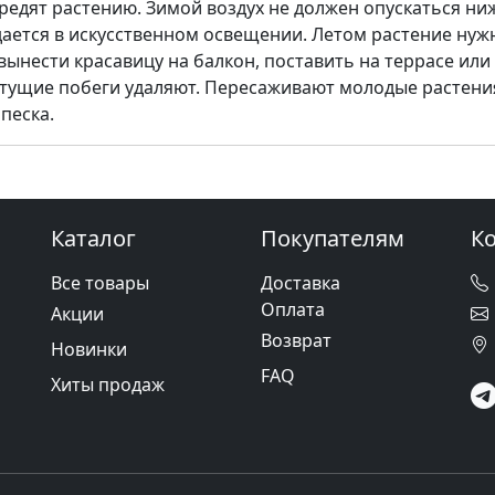
редят растению. Зимой воздух не должен опускаться ни
дается в искусственном освещении. Летом растение нуж
ести красавицу на балкон, по­ставить на террасе или 
ущие побеги удаляют. Пересаживают молодые растения
 песка.
Каталог
Покупателям
К
Все товары
Доставка
Оплата
Акции
Возврат
Новинки
FAQ
Хиты продаж