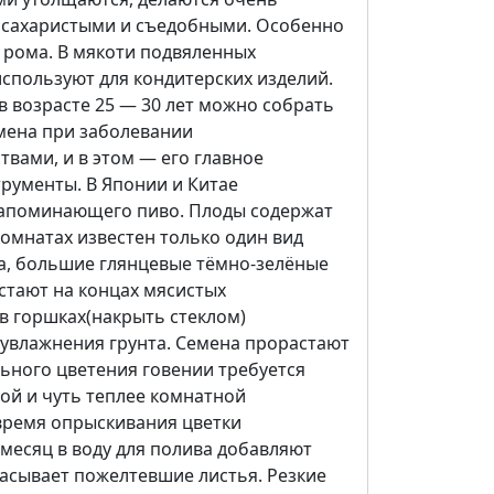
я сахаристыми и съедобными. Особенно
 рома. В мякоти подвяленных
используют для кондитерских изделий.
в возрасте 25 — 30 лет можно собрать
емена при заболевании
вами, и в этом — его главное
трументы. В Японии и Китае
 напоминающего пиво. Плоды содержат
 комнатах известен только один вид
на, большие глянцевые тёмно-зелёные
стают на концах мясистых
в горшках(накрыть стеклом)
еувлажнения грунта. Семена прорастают
ильного цветения говении требуется
ой и чуть теплее комнатной
 время опрыскивания цветки
месяц в воду для полива добавляют
расывает пожелтевшие листья. Резкие