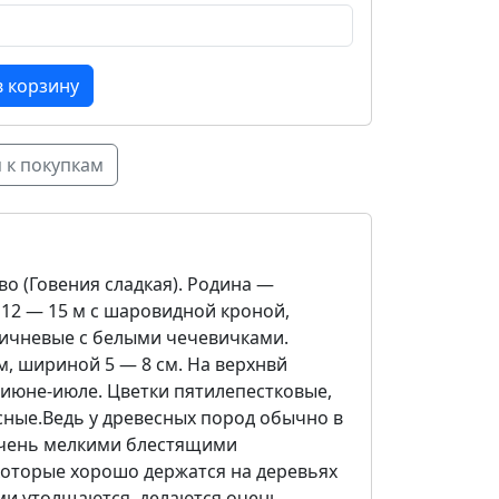
 к покупкам
во (Говения сладкая). Родина —
 12 — 15 м с шаровидной кроной,
ричневые с белыми чечевичками.
м, шириной 5 — 8 см. На верхнвй
 июне-июле. Цветки пятилепестковые,
сные.Ведь у древесных пород обычно в
 очень мелкими блестящими
которые хорошо держатся на деревьях
ми утолщаются, делаются очень