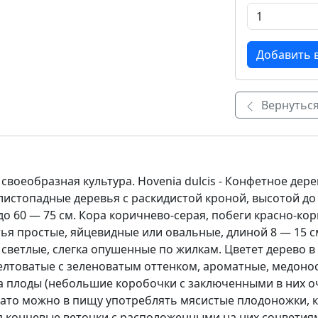
Вернуться
своеобразная культура. Hovenia dulcis - Конфетное дере
листопадные деревья с раскидистой кроной, высотой до
 60 — 75 см. Кора коричнево-серая, побеги красно-ко
ья простые, яйцевидные или овальные, длиной 8 — 15 с
 светлые, слегка опушенные по жилкам. Цветет дерево в
елтоватые с зеленоватым оттенком, ароматные, медоно
ева плоды (небольшие коробочки с заключенными в них
ато можно в пищу употреблять мясистые плодоножки, 
я концевые веточки с расположенными на них соцветия