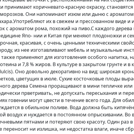
и принимают коричневато-красную окраску, становятс
заморозков. Они напоминают изюм или дыню с ароматом
ахара.Употребляют их в свежем и прессованном виде и 
к с ароматом рома, похожий на пиво.С каждого дерева 
 медицине Япо- нии и Китая при меняют плодоножки и с
рочная, красивая, с очень ценными техническими свойст
ороду, из нее изготавливают мебель и музыкальные инс
а также применяют для изготовления особого напитка,
отеина и 7,8 % жиров. В культуре в закрытом грунте и в
dulcis). Оно довольно декоративно на вид: широкая кро
ветков, цветущих в июле. Сухие косточковые плоды выра
ного дерева Семена проращивают в мини тепличке или 
иодически прветривать, не допускать пересыхания и пер
иях говении могут цвести в течение всего года. Для об
нуждается в обильном поливе. Вода должна быть кипячён
хой воздух и нуждается в постоянном опрыскивании. Во
чневыми пятнами и потеряют свою красоту. Один раз в 
 переносит ни излишка, ни недостатка влаги, иначе сб