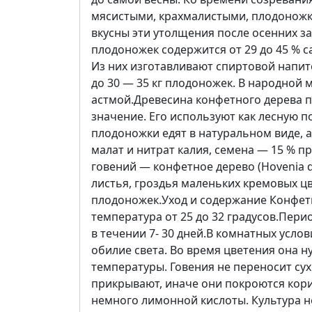
мясистыми, крахмалистыми, плодоножк
вкусны эти утолщения после осенних 
плодоножек содержится от 29 до 45 % с
Из них изготавливают спиртовой напито
до 30 — 35 кг плодоножек. В народной
астмой.Древесина конфетного дерева п
значение. Его используют как лесную п
плодоножки едят в натуральном виде, 
малат и нитрат калия, семена — 15 % пр
говений — конфетное дерево (Hovenia 
листья, гроздья маленьких кремовых ц
плодоножек.Уход и содержание Конфет
температура от 25 до 32 градусов.Пер
в течении 7- 30 дней.В комнатных услов
обилие света. Во время цветения она 
температуры. Говения не переносит су
прикрывают, иначе они покроются кори
немного лимонной кислоты. Культура не