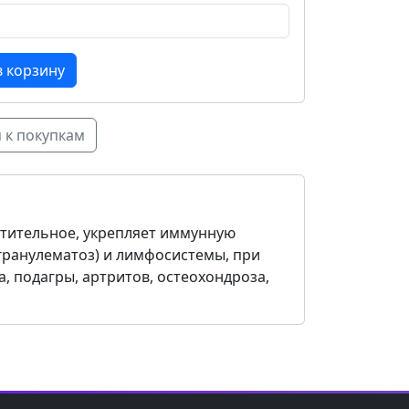
 к покупкам
стительное, укрепляет иммунную
огранулематоз) и лимфосистемы, при
а, подагры, артритов, остеохондроза,