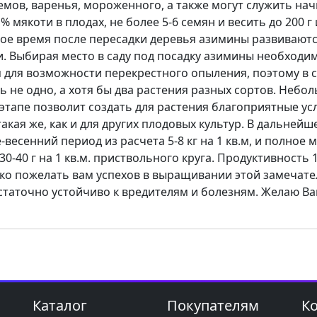
мов, варенья, мороженного, а также могут служить нач
 мякоти в плодах, не более 5-6 семян и весить до 200 
вое время после пересадки деревья азимины развиваютс
и. Выбирая место в саду под посадку азимины необходи
 для возможности перекрестного опыления, поэтому в сл
 не одно, а хотя бы два растения разных сортов. Небо
 этапе позволит создать для растения благоприятные у
акая же, как и для других плодовых культур. В дальней
-весенний период из расчета 5-8 кг на 1 кв.м, и полно
0-40 г на 1 кв.м. приствольного круга. Продуктивность 1
лько пожелать вам успехов в выращивании этой замечат
статочно устойчиво к вредителям и болезням. Желаю В
Каталог
Покупателям
К