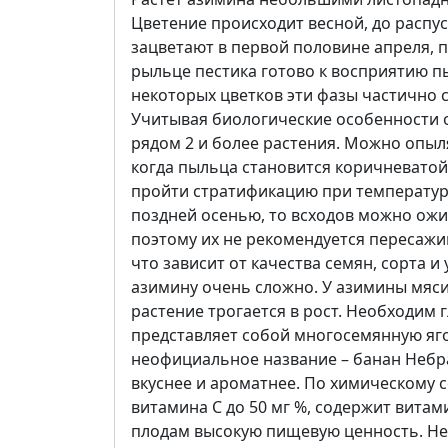
Цветение происходит весной, до распу
зацветают в первой половине апреля, п
рыльце пестика готово к восприятию п
некоторых цветков эти фазы частично 
Учитывая биологические особенности 
рядом 2 и более растения. Можно опыл
когда пыльца становится коричневатой 
пройти стратификацию при температуре 0
поздней осенью, то всходов можно ожи
поэтому их не рекомендуется пересажи
что зависит от качества семян, сорта 
азимину очень сложно. У азимины мясис
растение трогается в рост. Необходим
представляет собой многосемянную яг
неофициальное название – банан Небр
вкуснее и ароматнее. По химическому с
витамина С до 50 мг %, содержит витам
плодам высокую пищевую ценность. Не