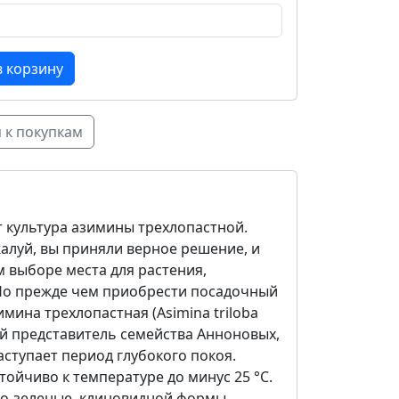
 к покупкам
 культура азимины трехлопастной.
алуй, вы приняли верное решение, и
 выборе места для растения,
 Но прежде чем приобрести посадочный
мина трехлопастная (Asimina triloba
ий представитель семейства Анноновых,
ступает период глубокого покоя.
ойчиво к температуре до минус 25 °C.
но-зеленые, клиновидной формы.