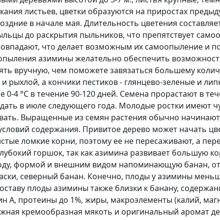
скания листьев, цветки образуются на приростах преды
оздние в начале мая. Длительность цветения составляет 
ыльцы до раскрытия пыльников, что препятствует само
совпадают, что делает возможным их самоопыление и п
опыления азимины желательно обеспечить возможност
ять вручную, чем поможете завязаться большему колич
и рыхлой, а кончики пестиков - глянцево-зеленые и ли
-4 °C в течение 90-120 дней. Семена прорастают в течен
дать в июле следующего года. Молодые ростки имеют ч
вать. Выращенные из семян растения обычно начинают ц
и условий содержания. Привитое дерево может начать цве
тые ломкие корни, поэтому ее не пересаживают, а пере
 глубокий горшок, так как азимина развивает большую 
оду, формой и внешним видом напоминающую банан, от
аски, северный банан. Конечно, плоды у азимины мень
оставу плоды азимины также близки к банану, содержани
ин А, протеины до 1%, жиры, макроэлементы (калий, магн
жная кремообразная мякоть и оригинальный аромат де