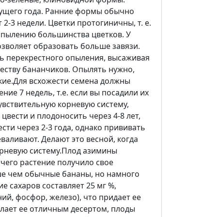
дущего года. Ранние формы обычно
2-3 недели. Цветки протогиничны, т. е.
опылению большинства цветков. У
озволяет образовать больше завязи.
ь перекрестного опыления, высаживая
еству бананчиков. Опылять нужно,
пкие.Для всхожести семена должны
ие 7 недель, т.е. если вы посадили их
увствительную корневую систему,
вести и плодоносить через 4-8 лет,
сти через 2-3 года, однако прививать
валивают. Делают это весной, когда
корневую систему.Плод азимины
чего растение получило свое
ше чем обычные бананы, но намного
е сахаров составляет 25 мг %,
ий, фосфор, железо), что придает ее
лает ее отличным десертом, плоды