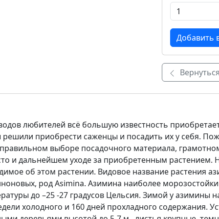
Вернуться
водов любителей всё большую известность приобретает
ы решили приобрести саженцы и посадить их у себя. Пож
 правильном выборе посадочного материала, грамотном
сто и дальнейшем уходе за приобретенным растением.
имое об этом растении. Видовое название растения ази
Анноновых, род Asimina. Азимина наиболее морозостойк
атуры до –25 -27 градусов Цельсия. Зимой у азимины на
дели холодного и 160 дней прохладного содержания. Уст
ми деревьями высотой до 5-7 м., листья крупные, тем