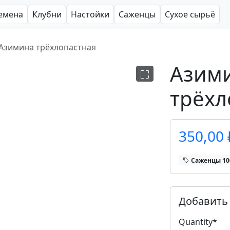
емена
Клубни
Настойки
Саженцы
Сухое сырьё
Азимина трёхлопастная
Азим
трёхл
350,00 
Саженцы 1
Добавить 
Quantity
*