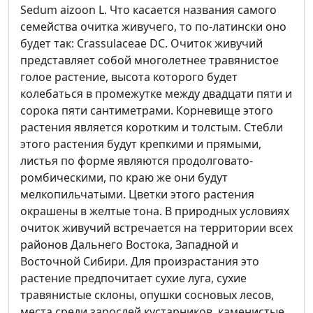
Sedum aizoon L. Что касается названия самого
семейства очитка живучего, то по-латински оно
будет так: Crassulaceae DC. Очиток живучий
представляет собой многолетнее травянистое
голое растение, высота которого будет
колебаться в промежутке между двадцати пяти и
сорока пяти сантиметрами. Корневище этого
растения является коротким и толстым. Стебли
этого растения будут крепкими и прямыми,
листья по форме являются продолговато-
ромбическими, по краю же они будут
мелкопильчатыми. Цветки этого растения
окрашены в желтые тона. В природных условиях
очиток живучий встречается на территории всех
районов Дальнего Востока, Западной и
Восточной Сибири. Для произрастания это
растение предпочитает сухие луга, сухие
травянистые склоны, опушки сосновых лесов,
места среди зарослей кустарников, каменистые,