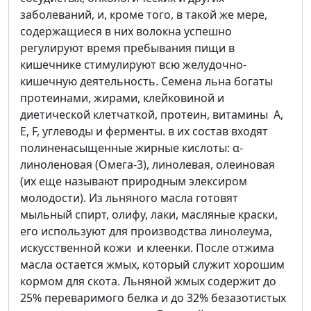
заболеваний, и, кроме того, в такой же мере,
содержащиеся в них волокна успешно
регулируют время пребывания пищи в
кишечнике стимулируют всю желудочно-
кишечную деятельность. Семена льна богаты
протеинами, жирами, клейковиной и
диетической клетчаткой, протеин, витамины А,
Е, F, углеводы и ферменты. в их состав входят
полиненасыщенные жирные кислоты: α-
линоленовая (Омега-3), линолевая, олеиновая
(их еще называют природным элексиром
молодости). Из льняного масла готовят
мыльный спирт, олифу, лаки, масляные краски,
его используют для производства линолеума,
искусственной кожи и клеенки. После отжима
масла остается жмых, который служит хорошим
кормом для скота. Льняной жмых содержит до
25% переваримого белка и до 32% безазотистых